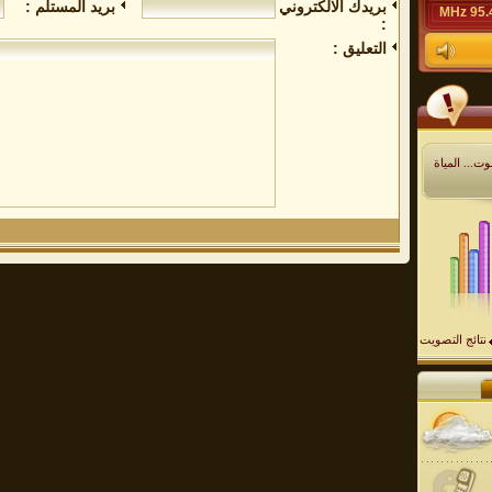
بريدك الالكتروني
بريد المستلم :
95.4 M
:
التعليق :
ت... المياة
نتائج التصويت