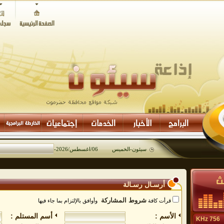
سيئون-
الخميس 06/اغسطس/2026
-
11:24
أرسـال رسـالة
شروط المشاركة
قرأت كافة
وأوافق بالإلتزام بما جاء فيها
الأسم :
أسم المستلم :
756 KHz