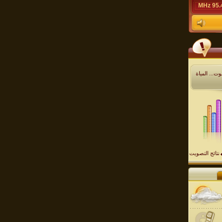
95.4 M
ت... المياة
نتائج التصويت