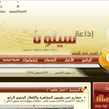
سيئون-
الخميس 06/اغسطس/2026
-
08:53
/
/
الرئيسية
اخبار ثقافية
حضارم عدن يقيمون المشاهرة والإفطار السنوي الرابع
[ الأربعاء: 25/فبراير/2026م مصدر الخبر : متابعات/موقع إذاعة سيئون/خاص ]
756 KHz