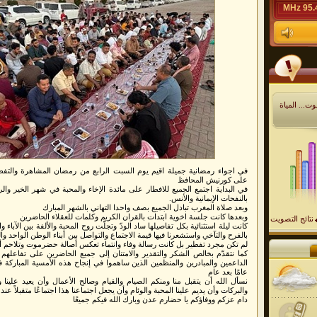
95.4 M
ت... المياة
في اجواء رمضانية جميلة اقيم يوم السبت الرابع من رمضان المشاهرة والتف
على كورنيش المحافظ
في البداية اجتمع الجميع للافطار على مائدة الإخاء والمحبة في شهر الخير و
بالنفحات الإيمانية والأنس.
وبعد صلاة المغرب تبادل الجميع بصف واحدا التهاني بالشهر المبارك
وبعدها كانت جلسة اخوية ابتدات بالقران الكريم وكلمات للعقلاء الحاضرين
نتائج التصويت
كانت ليلة استثنائية بكل تفاصيلها ساد الودّ وتجلّت روح المحبة والألفة بين الآباء 
بالفرح والتآخي واستشعرنا فيها قيمة الاجتماع والتواصل بين أبناء الوطن الواحد والج
لم تكن مجرد تفطير بل كانت رسالة وفاء وانتماء تعكس أصالة حضرموت وتلاحم أبنائه
كما نتقدّم بخالص الشكر والتقدير والامتنان إلى جميع الحاضرين على تفاعلهم 
الداعمين والمبادرين والمنظمين الذين ساهموا في إنجاح هذه الأمسية المباركة 
عامًا بعد عام
نسأل الله أن يتقبل منا ومنكم الصيام والقيام وصالح الأعمال وأن يعيد علينا 
والبركات وأن يديم علينا المحبة والوئام وأن يجعل اجتماعنا هذا اجتماعًا متقبلاً عنده
دام عزكم ووفاؤكم يا حضارم عدن وبارك الله فيكم جميعًا