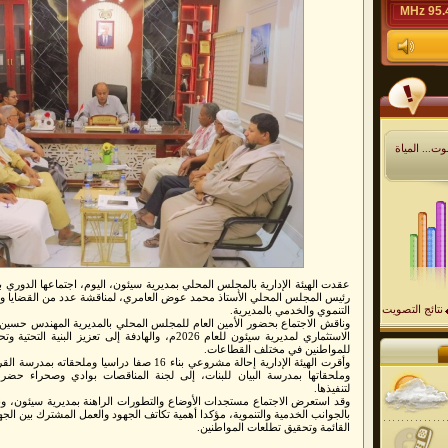
95.4 M
ت... المياة
عقدت الهيئة الإدارية بالمجلس المحلي بمديرية سيئون، اليوم، اجتماعها الدوري 
رئيس المجلس المحلي الأستاذ محمد عوض العامري، لمناقشة عدد من القضايا وا
نتائج التصويت
التنموي والخدمي بالمديرية.
وناقش الاجتماع بحضور الأمين العام للمجلس المحلي بالمديرية المهندس حسين 
الاستثماري لمديرية سيئون للعام 2026م، والهادفة إلى تعزي
للمواطنين في مختلف القطاعات.
وملحقاتها بمدرسة البيان للبنات، إلى لجنة المناقصات بوادي وصحراء حضرمو
لتنفيذها.
وقد استعرض الاجتماع مستجدات الأوضاع والتطورات الراهنة بمديرية سيئون، و
بالجوانب الخدمية والتنموية، مؤكدا أهمية تكاتف الجهود والعمل المشترك بين الجه
القائمة وتحقيق تطلعات المواطنين.