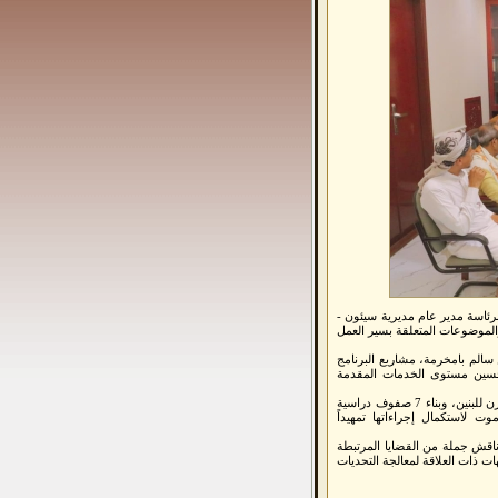
برئاسة مدير عام مديرية سيئون -
لموضوعات المتعلقة بسير العمل
سالم بامخرمة، مشاريع البرنامج
ز البنية التحتية وتحسين مستوى الخدمات المقدمة
وأقرت الهيئة الإدارية إحالة مشروعي بناء 16 صفا دراسيا وملحقاته بمدرسة القرن للبنين، وبناء 7 صفوف دراسية
ت لاستكمال إجراءاتها تمهيداً
ناقش جملة من القضايا المرتبطة
ات ذات العلاقة لمعالجة التحديات