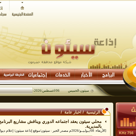
سيئون-
الخميس 06/اغسطس/2026
-
11:04
/
/
الرئيسية
اخبار عامة
بالمديرية.
[الأربعاء: 08/يـولـيــو/2026م مصدر الخبر : سيئون/موقع إذاعة سيئون/ إعلام ديوان سيئون. ]
756 KHz