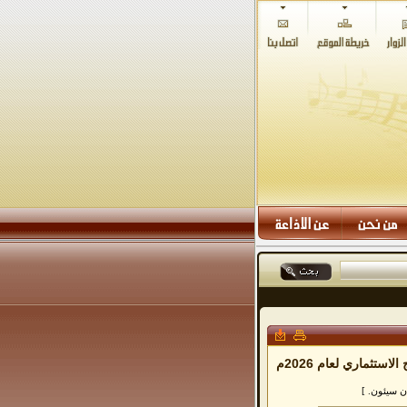
محلي سيئون يعقد اجتماعه الدوري ويناقش مشاريع البرنامج الاستثماري لعام 2026م